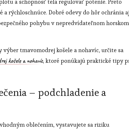
lotu a schopnosť tela regulovať potenie. Preto
né a rýchloschnúce. Dobré odevy do hôr ochránia a
 bezpečného pohybu v nepredvídateľnom horskom
y výber tmavomodrej košele a nohavíc, určite sa
ej košele a nohavíc
, ktoré ponúkajú praktické tipy p
ečenia – podchladenie a
evhodným oblečením, vystavujete sa riziku