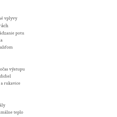
né vplyvy
rách
ádzanie potu
la
 dažďom
počas výstupu
didiel
a rukavice
ály
imálne teplo