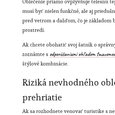
Oblečenie priamo ovplyvňuje telesnú tep
musí byť nielen funkčné, ale aj prieduš
pred vetrom a dažďom, čo je základom
prostredí.
Ak chcete obohatiť svoj šatník o správn
odporúčaniami ohľadom tmavomodr
zoznámte s
štýlové kombinácie.
Riziká nevhodného obl
prehriatie
Ak sa rozhodnete venovať turistike s n