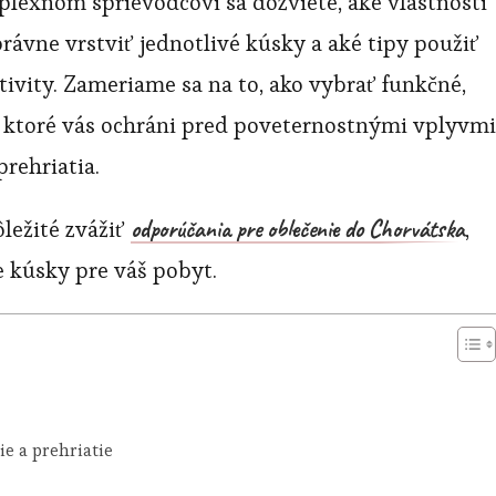
plexnom sprievodcovi sa dozviete, aké vlastnosti
rávne vrstviť jednotlivé kúsky a aké tipy použiť
ivity. Zameriame sa na to, ako vybrať funkčné,
 ktoré vás ochráni pred poveternostnými vplyvmi
prehriatia.
odporúčania pre oblečenie do Chorvátska
ôležité zvážiť
,
 kúsky pre váš pobyt.
e a prehriatie