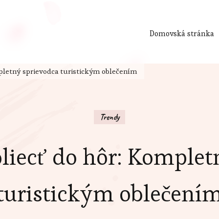
Domovská stránka
mpletný sprievodca turistickým oblečením
Trendy
bliecť do hôr: Komplet
turistickým oblečení