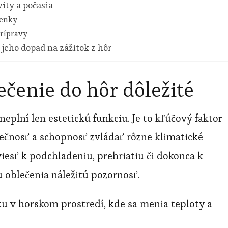
ity a počasia
ienky
prípravy
 jeho dopad na zážitok z hôr
ečenie do hôr dôležité
neplní len estetickú funkciu. Je to kľúčový faktor
ečnosť a schopnosť zvládať rôzne klimatické
sť k podchladeniu, prehriatiu či dokonca k
u oblečenia náležitú pozornosť.
ku v horskom prostredí, kde sa menia teploty a