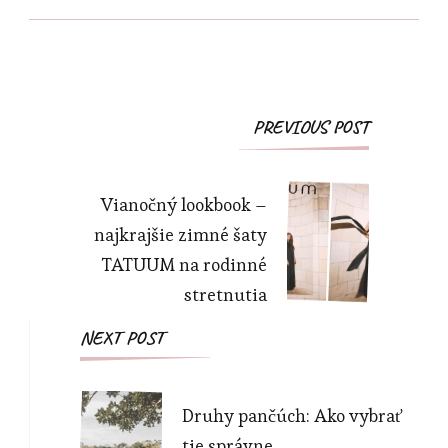
Post
PREVIOUS POST
Navigation
Vianočný lookbook –
najkrajšie zimné šaty
TATUUM na rodinné
stretnutia
NEXT POST
Druhy pančúch: Ako vybrať
tie správne