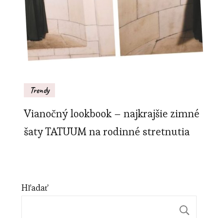
Trendy
Vianočný lookbook – najkrajšie zimné
šaty TATUUM na rodinné stretnutia
Hľadať
Hľa