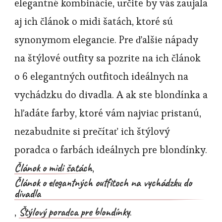
elegantné kombinácie, určite by vás zaujala
aj ich článok o midi šatách, ktoré sú
synonymom elegancie. Pre ďalšie nápady
na štýlové outfity sa pozrite na ich článok
o 6 elegantných outfitoch ideálnych na
vychádzku do divadla. A ak ste blondínka a
hľadáte farby, ktoré vám najviac pristanú,
nezabudnite si prečítať ich štýlový
poradca o farbách ideálnych pre blondínky.
Článok o midi šatách
,
Článok o elegantných outfitoch na vychádzku do
divadla
Štýlový poradca pre blondínky
,
.