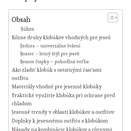
Obsah
Súhrn
Rôzne druhy klobúkov vhodných pre jeseň
Fedora – univerzálne řešení
Boater – letný štýl pre jeseň
Beanie čiapky – pohodlná voľba
Ako zladiť klobúk s ostatnými časťami
outfitu
Materiály vhodné pre jesenné klobúky
Praktické využitie klobúka pri ochrane pred
chladom
Jesenné trendy v oblasti klobúkov a outfitov
Doplnky k jesennému outfitu s klobúkom
Nápady na kombinácie klobúkov s rôznymi