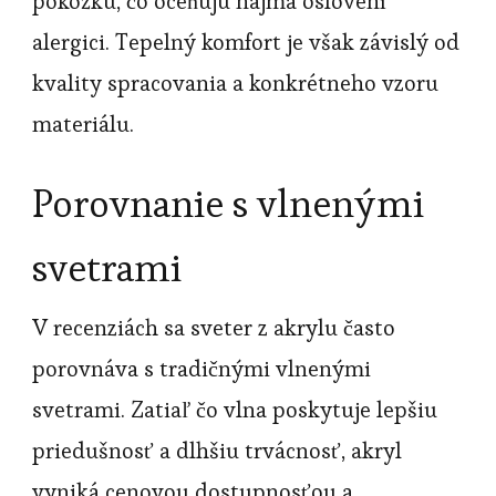
pokožku, čo oceňujú najmä oslovení
alergici. Tepelný komfort je však závislý od
kvality spracovania a konkrétneho vzoru
materiálu.
Porovnanie s vlnenými
svetrami
V recenziách sa sveter z akrylu často
porovnáva s tradičnými vlnenými
svetrami. Zatiaľ čo vlna poskytuje lepšiu
priedušnosť a dlhšiu trvácnosť, akryl
vyniká cenovou dostupnosťou a