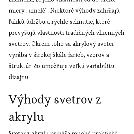
miery „umelé“. Niektoré výhody zahŕňajú
ľahkú údržbu a rýchle schnutie, ktoré
prevyšujú vlastnosti tradičných vlnenných
svetrov. Okrem toho sa akrylový sveter
vyrába v širokej škále farieb, vzorov a
štruktúr, čo umožňuje veľkú variabilitu
dizajnu.
Výhody svetrov z
akrylu
Sveter z akrylu prináša mnohé praktické