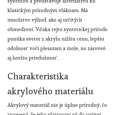
syntézou a predstavuje alternatívu ku
klasickým prírodným vláknam. Má
množstvo výhod, ako aj určitých
obmedzení. Vďaka tejto syntetickej prírode
ponúka sveter z akrylu nižšiu cenu, lepšiu
odolnosť voči plesniam a mole, no zároveň
aj horšiu priedušnosť.
Charakteristika
akrylového materiálu
Akrylový materiál nie je úplne prírodný, čo
znamená, že jeho vlastnosti sú do určitej