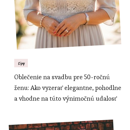
tipy
Oblečenie na svadbu pre 50-ročnú
ženu: Ako vyzerať elegantne, pohodlne
a vhodne na túto výnimočnú udalosť